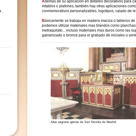
A
demás de su aplicación en detalles decorativos para c
retablos o plafones, también hay otras aplicaciones com
a
conmemorativos personalizables, logotipos, calado de let
B
ásicamente se trabaja en madera maciza o tableros de
podemos utilizar materiales mas blandos como planchas 
metraquilato... incluso materiales mas duros como las sup
galvanizado o bronce para el grabado de iniciales o simi
Altar sagrario iglesia de San Nicolás de Madrid.