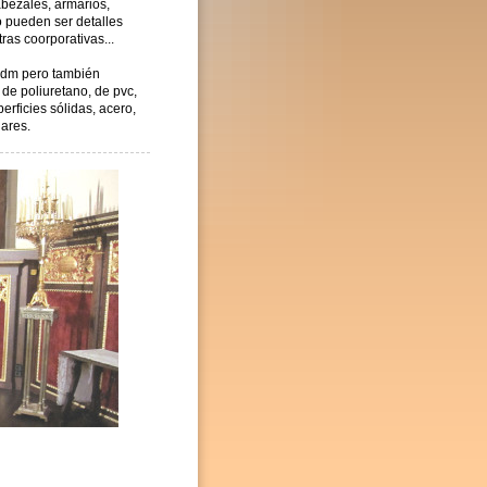
abezales, armarios,
o pueden ser detalles
ras coorporativas...
 dm pero también
de poliuretano, de pvc,
erficies sólidas, acero,
lares.