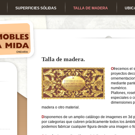
SUPERFICIES SÓLIDAS
TALLA DE MADERA
UBIC
Talla de madera.
O
frecemos el s
proyectos deco
ornementacion
mediante pantó
numérico.
Plafones, rose
especiales o c
dimensiones p
madera o otro material.
D
isponemos de un amplio catálogo de imagenes en 3d pr
por categorias que cubren pràcticamente todos los ámbit
podemos fabricar cualquier figura desde una imagen o fo