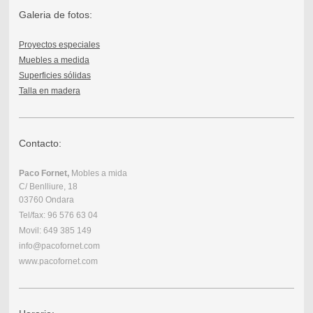
Galeria de fotos:
Proyectos especiales
Muebles a medida
Superficies sólidas
Talla en madera
Contacto:
Paco Fornet,
Mobles a mida
C/ Benlliure, 18
03760 Ondara
Tel/fax: 96 576 63 04
Movil: 649 385 149
info@pacofornet.com
www.pacofornet.com